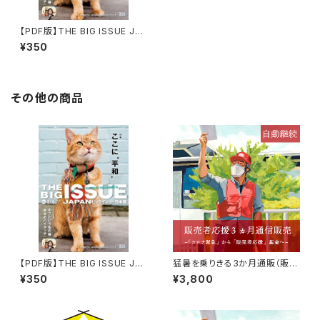
【PDF版】THE BIG ISSUE JAP
AN316号
¥350
その他の商品
【PDF版】THE BIG ISSUE JAP
猛暑を乗りきる3か月通販（販売
AN316号
者応援3ヶ月通信販売）自動継
¥350
¥3,800
続