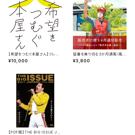
【希望をつむぐ本屋さん】フレン
猛暑を乗り切る3か月通販（販売
ズお申込み
者応援3ヶ月通信販売）1回のみ
¥10,000
¥3,800
【PDF版】THE BIG ISSUE JAP